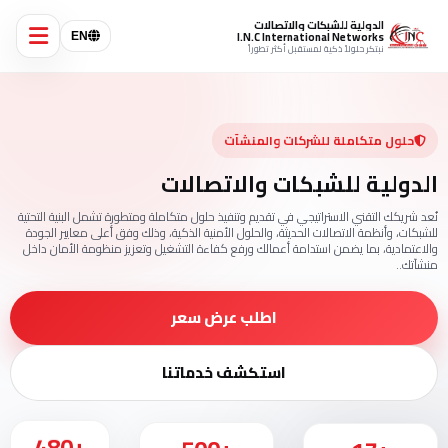
الدولية للشبكات والاتصالات
I.N.C International Networks
EN
نبتكر حلولاً ذكية لمستقبل أكثر تطوراً
حلول متكاملة للشركات والمنشآت
الدولية للشبكات والاتصالات
نُعد شريكك التقني الاستراتيجي في تقديم وتنفيذ حلول متكاملة ومتطورة تشمل البنية التحتية
للشبكات، وأنظمة الاتصالات الحديثة، والحلول الأمنية الذكية، وذلك وفق أعلى معايير الجودة
والاعتمادية، بما يضمن استدامة أعمالك ورفع كفاءة التشغيل وتعزيز منظومة الأمان داخل
منشآتك..
اطلب عرض سعر
استكشف خدماتنا