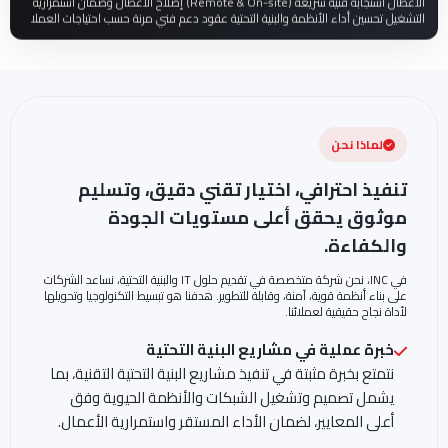
الأعطال استجابة فنية سريعة (Remote & On-site) إصلاح الأعطال وضمان استمرارية
التشغيل تحسين أداء الأنظمة والبنية التحتية عقود دعم فني مرنة حسب احتياجات العملا
لماذا نحن
تنفيذ احترافي، اختيار تقني دقيق، وتسليم
موثوق يحقق أعلى مستويات الجودة
والكفاءة.
في INC، نحن شركة متخصصة في تقديم حلول IT والبنية التحتية، نساعد الشركات
على بناء أنظمة قوية، آمنة، وقابلة للتطوير. هدفنا هو تبسيط التكنولوجيا وتحويلها
لأداة نجاح حقيقية لعملائنا.
خبرة عملية في مشاريع البنية التحتية
نتمتع بخبرة مثبتة في تنفيذ مشاريع البنية التحتية التقنية، بما
يشمل تصميم وتشغيل الشبكات والأنظمة الحيوية وفق
أعلى المعايير، لضمان الأداء المستقر واستمرارية الأعمال.