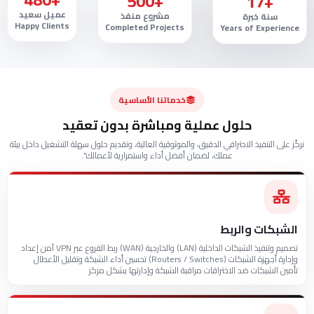
+480
+17
+500
عميل سعيد
سنة خبرة
مشروع منفذ
Happy Clients
Years of Experience
Completed Projects
خدماتنا الأساسية
حلول عملية ومباشرة بدون تعقيد
نركّز على التنفيذ الاحترافي الدقيق، والموثوقية العالية، وتقديم حلول سهلة التشغيل داخل بيئة
عملك، لضمان أفضل أداء واستمرارية لأعمالك.".
الشبكات والربط
تصميم وتنفيذ الشبكات الداخلية (LAN) والخارجية (WAN) ربط الفروع عبر VPN آمن إعداد
وإدارة أجهزة الشبكات (Routers / Switches) تحسين أداء الشبكة وتقليل الأعطال
تأمين الشبكات ضد الاختراقات مراقبة الشبكة وإدارتها بشكل مركز