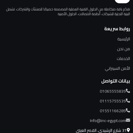
نقدّم باقة متكاملة من الحلول التقنية العملية المصممة خصيصًا للمنشآت والشركات، تشمل
البنية التحتية للشبكات، أنظمة الاتصالات، الحلول الأمنية
روابط سريعة
الرئيسية
من نحن
الخدمات
الأمن السيبراني
بيانات التواصل
01065555839
01115755539
01551166289
Info@inc-egypt.com
31 شارع الرشيدي، القصر العيني