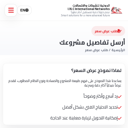
الدولية للشبكات والاتصالات
I.N.C International Networks
EN
نبتكر حلولاً ذكية لمستقبل أكثر تطوراً
Smart solutions for a more advanced future.
طلب عرض سعر
أرسل تفاصيل مشروعك
الرئيسية / طلب عرض سعر
لماذا نموذج عرض السعر؟
يساعدنا هذا النموذج على فهم طبيعة المشروع والمساحة ونوع النظام المطلوب، لنقدم
عرضاً مبدئياً أكثر دقة وسرعة.
رد أسرع وأكثر وضوحاً
تحديد الاحتياج الفني بشكل أفضل
إمكانية التحويل لزيارة معاينة عند الحاجة